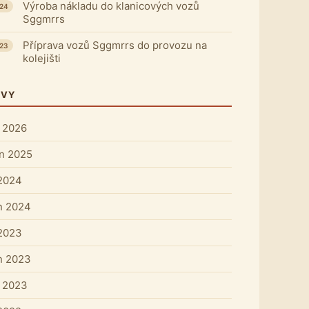
Výroba nákladu do klanicových vozů
024
Sggmrrs
Příprava vozů Sggmrrs do provozu na
023
kolejišti
IVY
 2026
n 2025
 2024
n 2024
 2023
n 2023
 2023