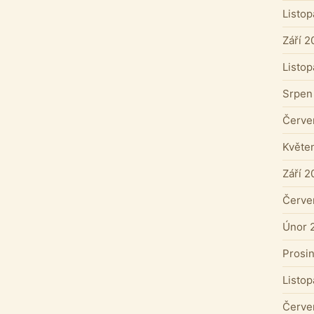
Listo
Září 2
Listo
Srpen
Červe
Květe
Září 2
Červe
Únor 
Prosi
Listo
Červe