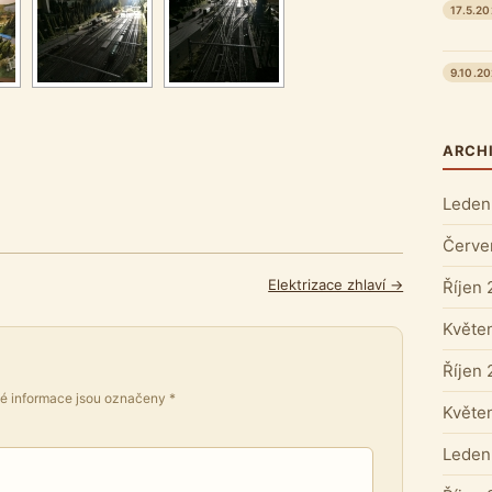
17.5.2
9.10.2
ARCH
Leden
Červe
Elektrizace zhlaví →
Říjen
Květe
Říjen
é informace jsou označeny
*
Květe
Leden