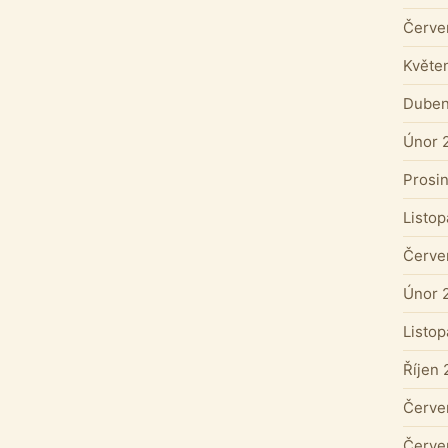
Červe
Květe
Duben
Únor 
Prosi
Listo
Červe
Únor 
Listo
Říjen
Červe
Červe