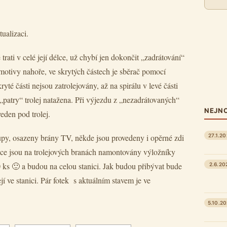
tualizaci.
trati v celé její délce, už chybí jen dokončit „zadrátování“
omotivy nahoře, ve skrytých částech je sběrač pomocí
té části nejsou zatrolejovány, až na spirálu v levé části
 „patry“ trolej natažena. Při výjezdu z „nezadrátovaných“
NEJNO
eden pod trolej.
27.1.2
upy, osazeny brány TV, někde jsou provedeny i opěrné zdi
anice jsou na trolejových branách namontovány výložníky
0 ks 🙂 a budou na celou stanici. Jak budou přibývat bude
2.6.20
jí ve stanici. Pár fotek s aktuálním stavem je ve
5.10.2