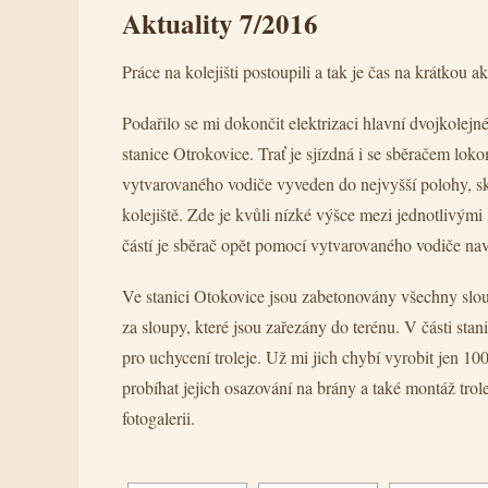
Aktuality 7/2016
Práce na kolejišti postoupili a tak je čas na krátkou ak
Podařilo se mi dokončit elektrizaci hlavní dvojkolejné 
stanice Otrokovice. Trať je sjízdná i se sběračem lok
vytvarovaného vodiče vyveden do nejvyšší polohy, skry
kolejiště. Zde je kvůli nízké výšce mezi jednotlivými
částí je sběrač opět pomocí vytvarovaného vodiče nav
Ve stanici Otokovice jsou zabetonovány všechny slo
za sloupy, které jsou zařezány do terénu. V části st
pro uchycení troleje. Už mi jich chybí vyrobit jen 10
probíhat jejich osazování na brány a také montáž trole
fotogalerii.