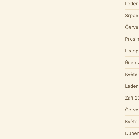
Leden
Srpen
Červe
Prosi
Listo
Říjen 
Květe
Leden
Září 2
Červe
Květe
Duben