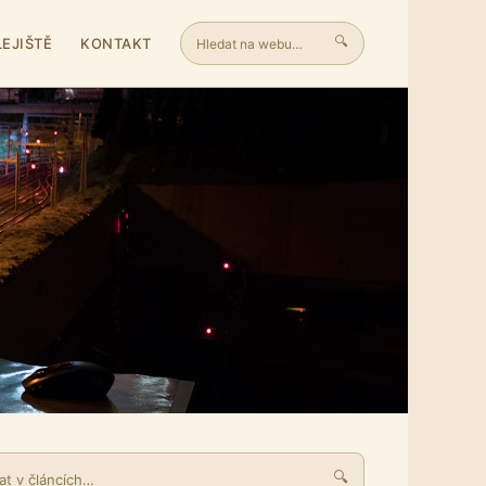
🔍
LEJIŠTĚ
KONTAKT
🔍