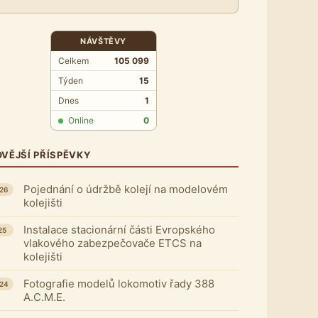
NÁVŠTĚVY
Celkem
105 099
Týden
15
Dnes
1
Online
0
VĚJŠÍ PŘÍSPĚVKY
Pojednání o údržbě kolejí na modelovém
026
kolejišti
Instalace stacionární části Evropského
25
vlakového zabezpečovače ETCS na
kolejišti
Fotografie modelů lokomotiv řady 388
024
A.C.M.E.