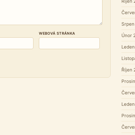
Říjen
Červe
Srpen
WEBOVÁ STRÁNKA
Únor 
Leden
Listo
Říjen
Prosi
Červe
Leden
Prosi
Červe