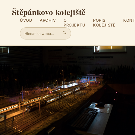
Štěpánkovo kolejiště
ÚVOD
ARCHIV
O
POPIS
KONT
PROJEKTU
KOLEJIŠTĚ
🔍