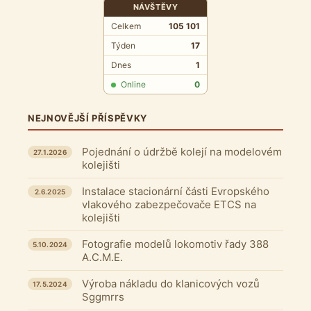
NÁVŠTĚVY
Celkem
105 101
Týden
17
Dnes
1
Online
0
NEJNOVĚJŠÍ PŘÍSPĚVKY
Pojednání o údržbě kolejí na modelovém
27.1.2026
kolejišti
Instalace stacionární části Evropského
2.6.2025
vlakového zabezpečovače ETCS na
kolejišti
Fotografie modelů lokomotiv řady 388
5.10.2024
A.C.M.E.
Výroba nákladu do klanicových vozů
17.5.2024
Sggmrrs