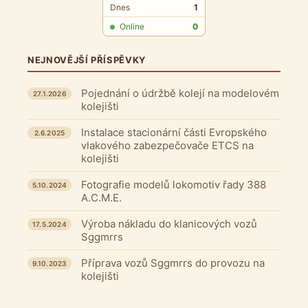
Dnes
1
Online
0
NEJNOVĚJŠÍ PŘÍSPĚVKY
Pojednání o údržbě kolejí na modelovém
27.1.2026
kolejišti
Instalace stacionární části Evropského
2.6.2025
vlakového zabezpečovače ETCS na
kolejišti
Fotografie modelů lokomotiv řady 388
5.10.2024
A.C.M.E.
Výroba nákladu do klanicových vozů
17.5.2024
Sggmrrs
Příprava vozů Sggmrrs do provozu na
9.10.2023
kolejišti