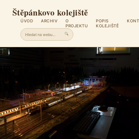
Štěpánkovo kolejiště
ÚVOD
ARCHIV
O
POPIS
KONT
PROJEKTU
KOLEJIŠTĚ
🔍