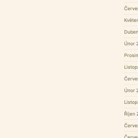
Červe
Květe
Duben
Únor 
Prosi
Listo
Červe
Únor 
Listo
Říjen
Červe
Červe