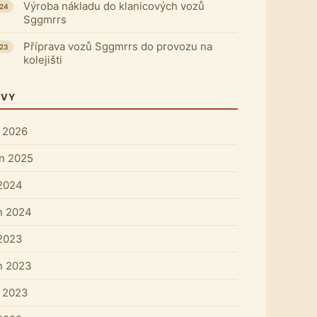
Výroba nákladu do klanicových vozů
024
Sggmrrs
Příprava vozů Sggmrrs do provozu na
023
kolejišti
IVY
 2026
n 2025
 2024
n 2024
 2023
n 2023
 2023