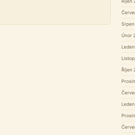
Říjen
Červe
Srpen
Únor 
Leden
Listo
Říjen
Prosi
Červe
Leden
Prosi
Červe