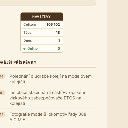
NÁVŠTĚVY
Celkem
105 102
Týden
18
Dnes
1
Online
0
VĚJŠÍ PŘÍSPĚVKY
Pojednání o údržbě kolejí na modelovém
026
kolejišti
Instalace stacionární části Evropského
25
vlakového zabezpečovače ETCS na
kolejišti
Fotografie modelů lokomotiv řady 388
024
A.C.M.E.