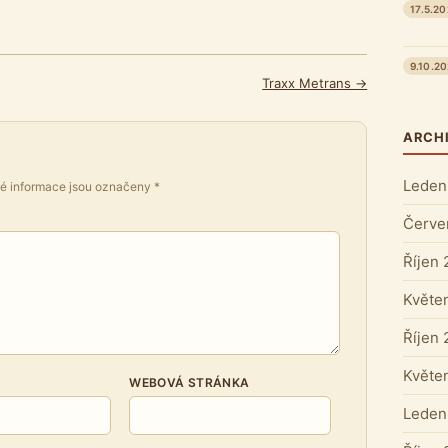
17.5.2
9.10.2
Traxx Metrans →
ARCH
Leden
é informace jsou označeny
*
Červe
Říjen
Květe
Říjen
Květe
WEBOVÁ STRÁNKA
Leden