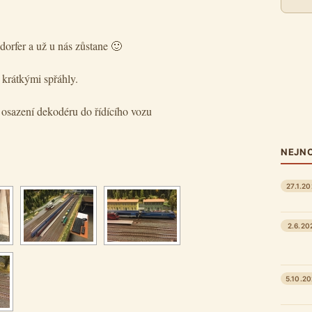
dorfer a už u nás zůstane 🙂
 krátkými spřáhly.
a osazení dekodéru do řídícího vozu
NEJNO
27.1.2
2.6.20
5.10.2