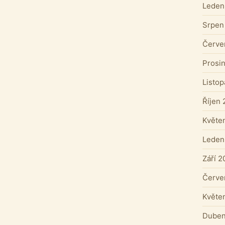
Leden
Srpen
Červe
Prosi
Listo
Říjen 
Květe
Leden
Září 2
Červe
Květe
Duben