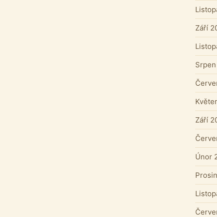
Listo
Září 2
Listo
Srpen
Červe
Květe
Září 2
Červe
Únor 
Prosi
Listo
Červe