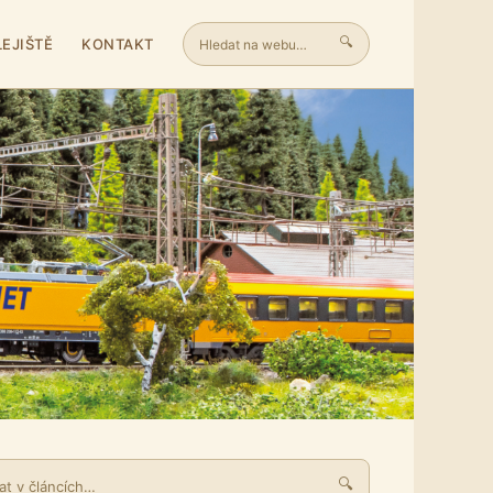
🔍
LEJIŠTĚ
KONTAKT
🔍